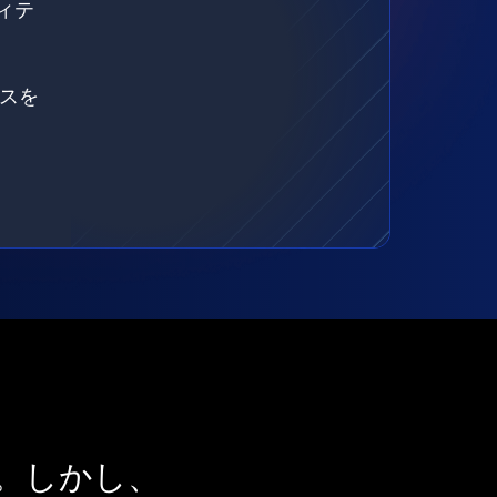
ィテ
ェスを
。しかし、