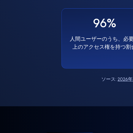
96%
人間ユーザーのうち、必
上のアクセス権を持つ割
ソース:
202