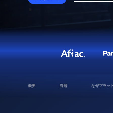
概要
課題
なぜプラッ