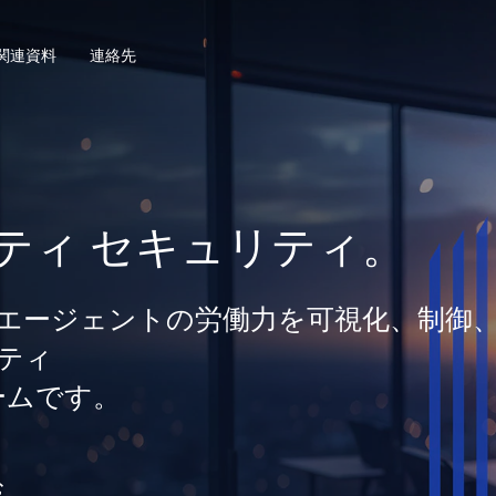
関連資料
連絡先
ティ セキュリティ。
間とエージェントの労働力を可視化、制御
ティ
ームです。
む