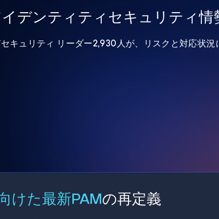
年アイデンティティセキュリティ情
びセキュリティ リーダー2,930人が、リスクと対応状
向けた最新PAM
の再定義