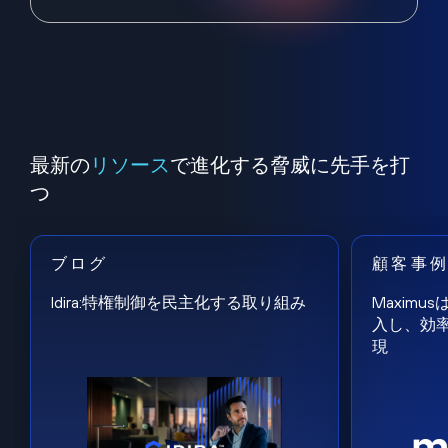
最新の
リソース
で進化する脅威に先手を打
つ
ブログ
顧客事
Idira:特権制御を民主化する取り組み
Maxim
入し、効
現