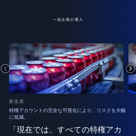
一流企業が導入
製造業
特権アカウントの完全な可視化により、リスクを大幅
に低減。
ン
フ
ー
「現在では、すべての特権アカ
ン