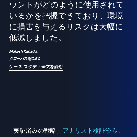
境
精
ら、
ウントがどのように使用されて
で
が
いるかを把握できており、環境
"
シ
に損害を与えるリスクは大幅に
は
低減しました。」
れ
Mukesh Kapadia,
グローバル副CISO
ケース スタディ全文を読む
実証済みの戦略。
アナリスト検証済み。