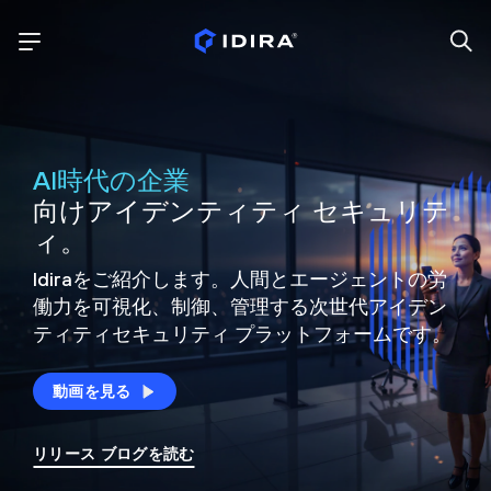
AI時代の企業
向けアイデンティティ セキュリテ
ィ。
Idiraをご紹介します。人間とエージェントの労
働力を可視化、制御、
管理する次世代アイデン
ティティ
セキュリティ プラットフォームです。
動画を見る
リリース ブログを読む