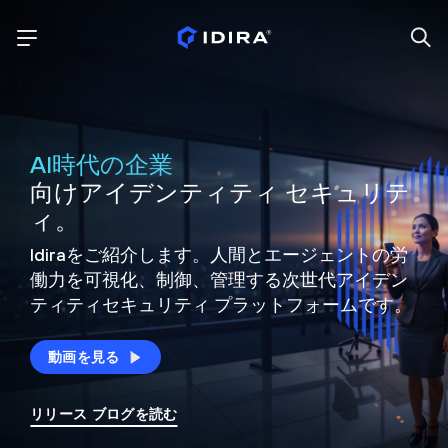
AI時代の企業
向けアイデンティティ セキュリテ
ィ。
Idiraをご紹介します。人間とエージェントの労
働力を可視化、制御、
管理する次世代アイデン
ティティ
セキュリティ プラットフォームです。
動画を見る
リリース ブログを読む