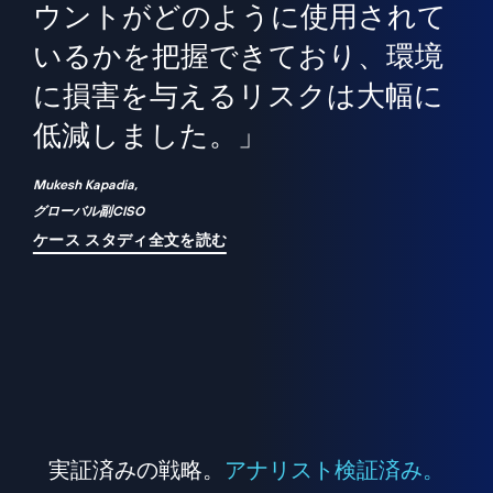
境
精
ら、
ウントがどのように使用されて
で
が
いるかを把握できており、環境
"
シ
に損害を与えるリスクは大幅に
は
低減しました。」
れ
Mukesh Kapadia,
グローバル副CISO
ケース スタディ全文を読む
実証済みの戦略。
アナリスト検証済み。