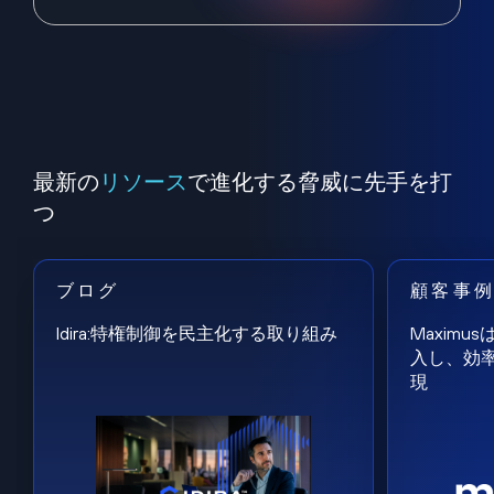
最新の
リソース
で進化する脅威に先手を打
つ
ブログ
顧客事
Idira:特権制御を民主化する取り組み
Maxim
入し、効
現