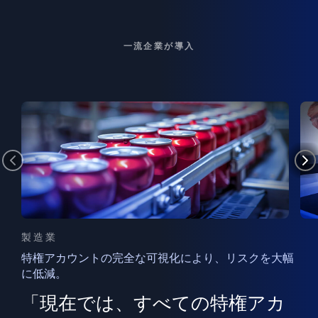
一流企業が導入
製造業
特権アカウントの完全な可視化により、リスクを大幅
に低減。
ン
フ
ー
「現在では、すべての特権アカ
ン