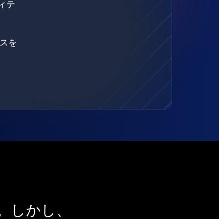
ィテ
ェスを
。しかし、