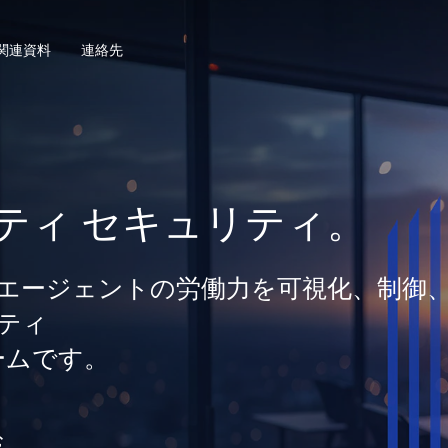
関連資料
連絡先
ティ セキュリティ。
間とエージェントの労働力を可視化、制御
ティ
ームです。
む