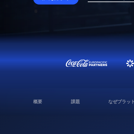
概要
課題
なぜプラッ