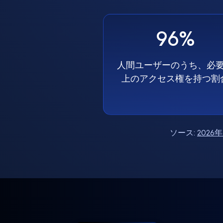
96%
人間ユーザーのうち、必
上のアクセス権を持つ割
ソース:
202