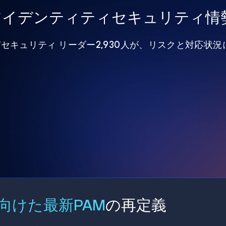
年アイデンティティセキュリティ情
びセキュリティ リーダー2,930人が、リスクと対応状
向けた最新PAM
の再定義