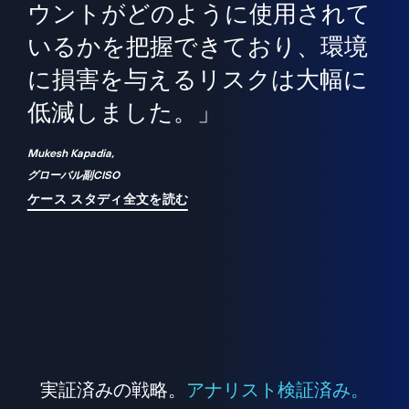
境
精
ら、
ウントがどのように使用されて
で
が
いるかを把握できており、環境
"
シ
に損害を与えるリスクは大幅に
は
低減しました。」
れ
Mukesh Kapadia,
グローバル副CISO
ケース スタディ全文を読む
実証済みの戦略。
アナリスト検証済み。