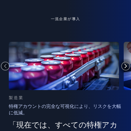
一流企業が導入
製造業
特権アカウントの完全な可視化により、リスクを大幅
に低減。
ン
フ
ー
「現在では、すべての特権アカ
ン