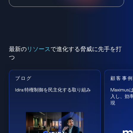
最新の
リソース
で進化する脅威に先手を打
つ
ブログ
顧客事
Idira:特権制御を民主化する取り組み
Maxim
入し、効
現