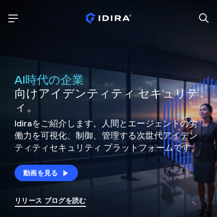
AI時代の企業
向けアイデンティティ セキュリテ
ィ。
Idiraをご紹介します。人間とエージェントの労
働力を可視化、制御、
管理する次世代アイデン
ティティ
セキュリティ プラットフォームです。
動画を見る
リリース ブログを読む