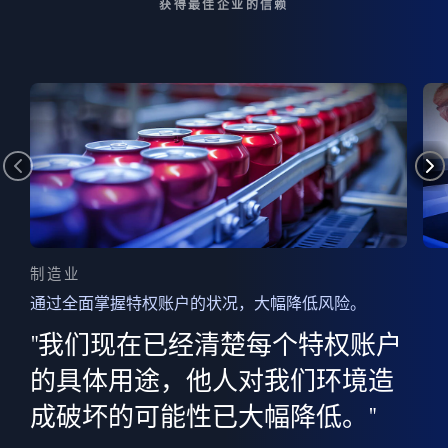
获得最佳企业的信赖
制造业
通过全面掌握特权账户的状况，大幅降低风险。
边
AI
"我们现在已经清楚每个特权账户
全意
的
”
的具体用途，他人对我们环境造
并
成破坏的可能性已大幅降低。"
范