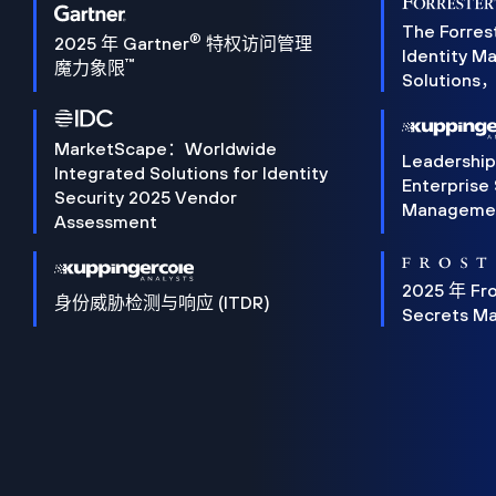
The Forres
®
2025 年 Gartner
特权访问管理
Identity 
™
魔力象限
Solution
MarketScape：Worldwide
Leadershi
Integrated Solutions for Identity
Enterprise
Security 2025 Vendor
Manageme
Assessment
2025 年 Fro
身份威胁检测与响应 (ITDR)
Secrets M