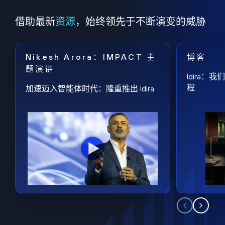
借助最新
资源
，始终领先于不断演变的威胁
Nikesh Arora：IMPACT 主
博客
题演讲
Idira
程
加速迈入智能体时代：隆重推出 Idira