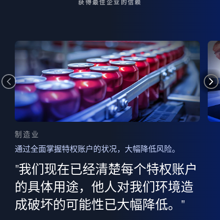
获得最佳企业的信赖
制造业
通过全面掌握特权账户的状况，大幅降低风险。
边
AI
"我们现在已经清楚每个特权账户
全意
的
”
的具体用途，他人对我们环境造
并
成破坏的可能性已大幅降低。"
范