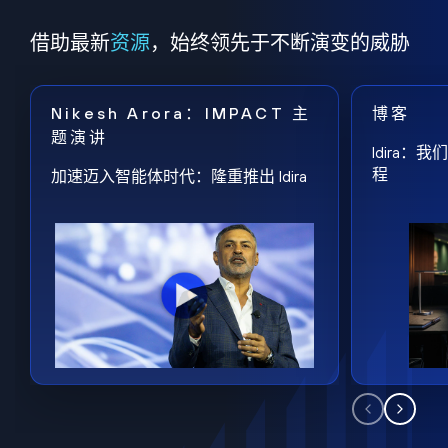
借助最新
资源
，始终领先于不断演变的威胁
Nikesh Arora：IMPACT 主
博客
题演讲
Idira
程
加速迈入智能体时代：隆重推出 Idira