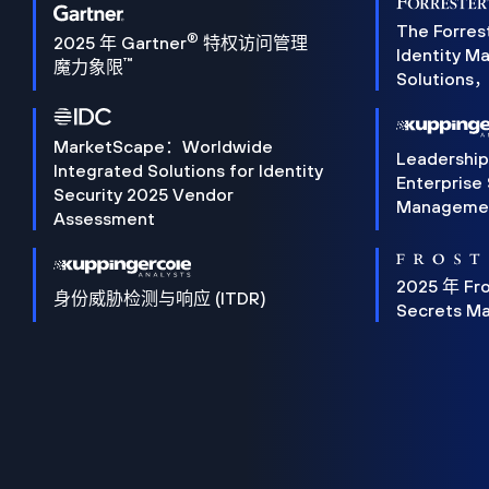
The Forres
®
2025 年 Gartner
特权访问管理
Identity 
™
魔力象限
Solution
MarketScape：Worldwide
Leadershi
Integrated Solutions for Identity
Enterprise
Security 2025 Vendor
Manageme
Assessment
2025 年 Fro
身份威胁检测与响应 (ITDR)
Secrets M