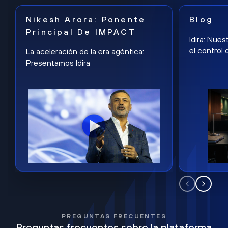
Nikesh Arora: Ponente
Blog
Principal De IMPACT
Idira: Nues
el control 
La aceleración de la era agéntica:
Presentamos Idira
PREGUNTAS FRECUENTES
Preguntas frecuentes sobre la plataforma