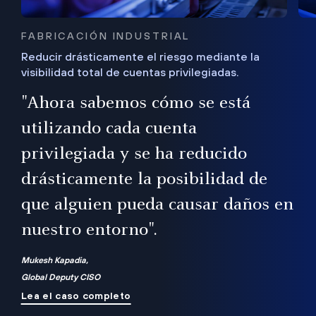
FABRICACIÓN INDUSTRIAL
Reducir drásticamente el riesgo mediante la
visibilidad total de cuentas privilegiadas.
de
a
"Ahora sabemos cómo se está
s
utilizando cada cuenta
 Es
nce
privilegiada y se ha reducido
ado
ub
drásticamente la posibilidad de
que alguien pueda causar daños en
nuestro entorno".
ro
Mukesh Kapadia,
Global Deputy CISO
Lea el caso completo