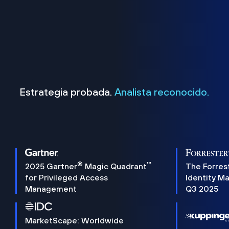
Estrategia probada.
Analista reconocido.
®
™
2025 Gartner
Magic Quadrant
The Forres
for Privileged Access
Identity M
Management
Q3 2025
MarketScape: Worldwide