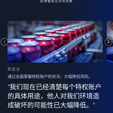
获得最佳企业的信赖
制造业
通过全面掌握特权账户的状况，大幅降低风险。
边
AI
"我们现在已经清楚每个特权账户
全意
的
”
的具体用途，他人对我们环境造
并
成破坏的可能性已大幅降低。"
范