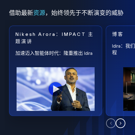
借助最新
资源
，始终领先于不断演变的威胁
Nikesh Arora：IMPACT 主
博客
题演讲
Idira
程
加速迈入智能体时代：隆重推出 Idira