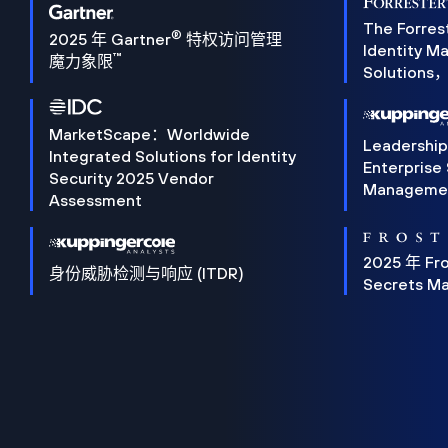
The Forres
®
2025 年 Gartner
特权访问管理
Identity 
™
魔力象限
Solution
MarketScape：Worldwide
Leadershi
Integrated Solutions for Identity
Enterprise
Security 2025 Vendor
Manageme
Assessment
2025 年 Fro
身份威胁检测与响应 (ITDR)
Secrets M