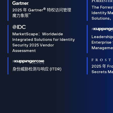
The Forres
®
2025 年 Gartner
特权访问管理
Identity 
™
魔力象限
Solution
MarketScape：Worldwide
Leadershi
Integrated Solutions for Identity
Enterprise
Security 2025 Vendor
Manageme
Assessment
2025 年 Fro
身份威胁检测与响应 (ITDR)
Secrets M