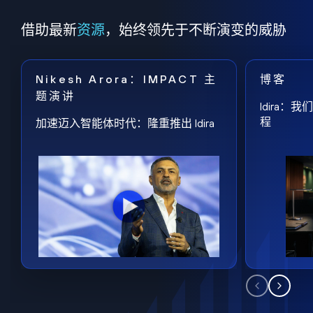
借助最新
资源
，始终领先于不断演变的威胁
Nikesh Arora：IMPACT 主
博客
题演讲
Idira
程
加速迈入智能体时代：隆重推出 Idira