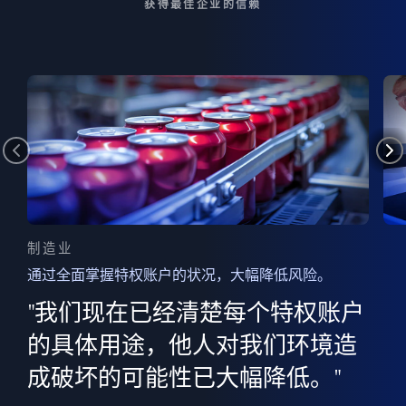
获得最佳企业的信赖
制造业
通过全面掌握特权账户的状况，大幅降低风险。
边
AI
"我们现在已经清楚每个特权账户
全意
的
”
的具体用途，他人对我们环境造
并
成破坏的可能性已大幅降低。"
范