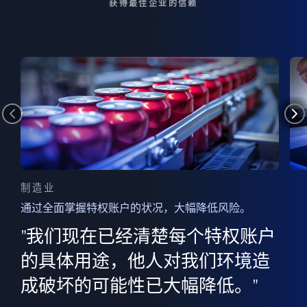
获得最佳企业的信赖
制造业
通过全面掌握特权账户的状况，大幅降低风险。
边
AI
"我们现在已经清楚每个特权账户
全意
的
”
的具体用途，他人对我们环境造
并
成破坏的可能性已大幅降低。"
范