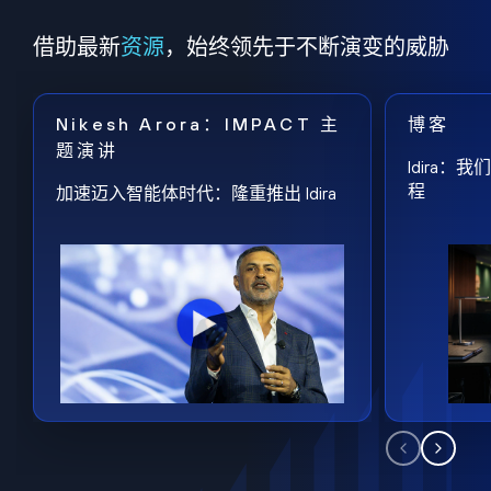
借助最新
资源
，始终领先于不断演变的威胁
Nikesh Arora：IMPACT 主
博客
题演讲
Idira
程
加速迈入智能体时代：隆重推出 Idira