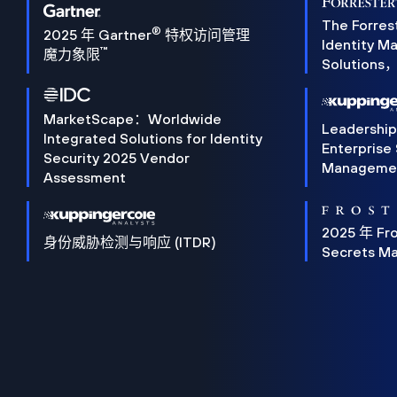
The Forres
®
2025 年 Gartner
特权访问管理
Identity 
™
魔力象限
Solution
MarketScape：Worldwide
Leadershi
Integrated Solutions for Identity
Enterprise
Security 2025 Vendor
Manageme
Assessment
2025 年 Fro
身份威胁检测与响应 (ITDR)
Secrets M