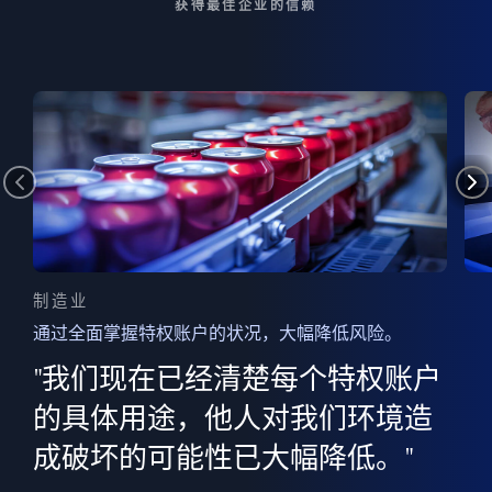
获得最佳企业的信赖
制造业
通过全面掌握特权账户的状况，大幅降低风险。
边
AI
"我们现在已经清楚每个特权账户
全意
的
”
的具体用途，他人对我们环境造
并
成破坏的可能性已大幅降低。"
范