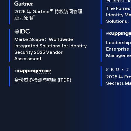
The Forres
®
2025 年 Gartner
特权访问管理
Identity 
™
魔力象限
Solution
MarketScape：Worldwide
Leadershi
Integrated Solutions for Identity
Enterprise
Security 2025 Vendor
Manageme
Assessment
2025 年 Fro
身份威胁检测与响应 (ITDR)
Secrets M