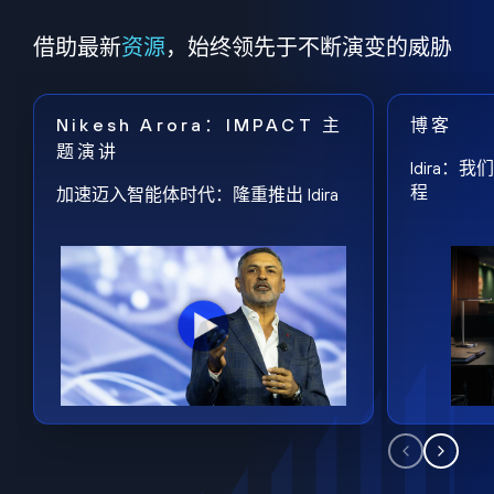
借助最新
资源
，始终领先于不断演变的威胁
Nikesh Arora：IMPACT 主
博客
题演讲
Idira
程
加速迈入智能体时代：隆重推出 Idira