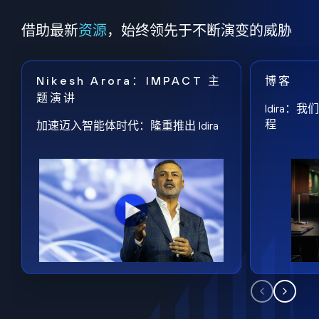
借助最新
资源
，始终领先于不断演变的威胁
Nikesh Arora：IMPACT 主
博客
题演讲
Idira
程
加速迈入智能体时代：隆重推出 Idira