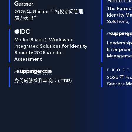
The Forres
®
2025 年 Gartner
特权访问管理
Identity 
™
魔力象限
Solution
MarketScape：Worldwide
Leadershi
Integrated Solutions for Identity
Enterprise
Security 2025 Vendor
Manageme
Assessment
2025 年 Fro
身份威胁检测与响应 (ITDR)
Secrets M