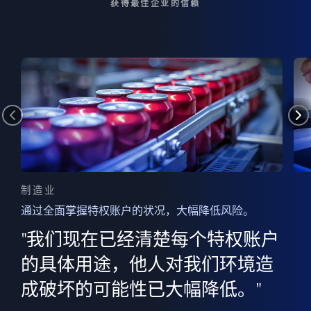
获得最佳企业的信赖
制造业
通过全面掌握特权账户的状况，大幅降低风险。
边
AI
"我们现在已经清楚每个特权账户
全意
的
”
的具体用途，他人对我们环境造
并
成破坏的可能性已大幅降低。"
范