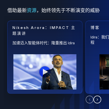
借助最新
资源
，始终领先于不断演变的威胁
Nikesh Arora：IMPACT 主
博客
题演讲
Idira
程
加速迈入智能体时代：隆重推出 Idira