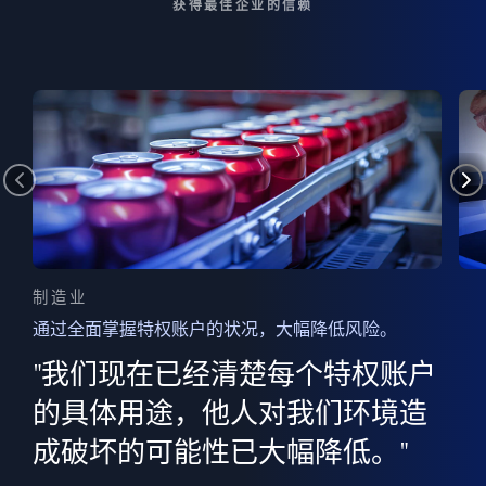
获得最佳企业的信赖
制造业
通过全面掌握特权账户的状况，大幅降低风险。
边
AI
"我们现在已经清楚每个特权账户
全意
的
”
的具体用途，他人对我们环境造
并
成破坏的可能性已大幅降低。"
范