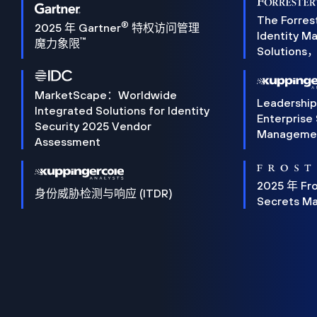
The Forres
®
2025 年 Gartner
特权访问管理
Identity 
™
魔力象限
Solution
MarketScape：Worldwide
Leadershi
Integrated Solutions for Identity
Enterprise
Security 2025 Vendor
Manageme
Assessment
2025 年 Fro
身份威胁检测与响应 (ITDR)
Secrets M