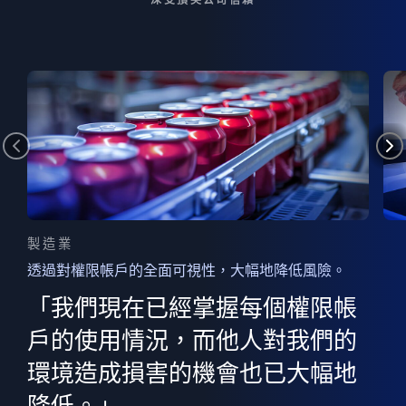
製造業
透過對權限帳戶的全面可視性，大幅地降低風險。
的
器
權限
「我們現在已經掌握每個權限帳
用
的
非
決
戶的使用情況，而他人對我們的
程
憑證
環境造成損害的機會也已大幅地
權