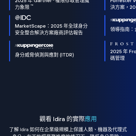
2025 年 Gartner
權限存取管理魔
Forrester 
™
力象限
決方案，202
MarketScape：2025 年全球身分
領導指南：
安全整合解決方案廠商評估報告
2025 年 Fro
身分威脅偵測與應對 (ITDR)
碼管理
觀看 Idira 的實際
應用
了解 Idira 如何在企業級規模上保護人類、機器及代理式