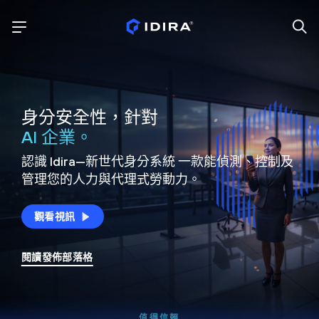
身分安全性，針對
AI 企業。
認識 Idira—新世代身分系統
一款能偵測、控制及
管理您的人力與代理式勞動力。
觀看視訊
閱讀發佈部落格
值得信賴