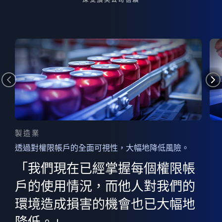
製造業
透過對權限帳戶的全面可視性，大幅地降低風險。
的
器
權限
「我們現在已經掌握每個權限帳
用
的
非
決
戶的使用情況，而他人對我們的
程
憑證
環境造成損害的機會也已大幅地
權