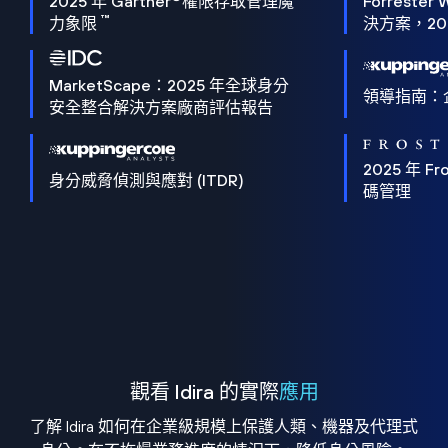
2025 年 Gartner
權限存取管理魔
Forrester 
™
力象限
決方案，202
MarketScape：2025 年全球身分
領導指南：
安全整合解決方案廠商評估報告
2025 年 Fro
身分威脅偵測與應對 (ITDR)
碼管理
觀看 Idira 的實際
應用
了解 Idira 如何在企業級規模上保護人類、機器及代理式