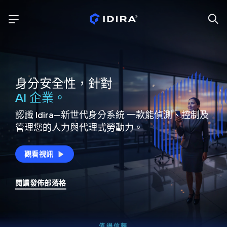
身分安全性，針對
AI 企業。
認識 Idira—新世代身分系統
一款能偵測、控制及
管理您的人力與代理式勞動力。
觀看視訊
閱讀發佈部落格
值得信賴