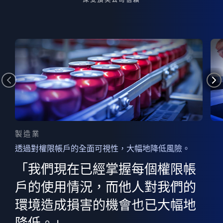
製造業
透過對權限帳戶的全面可視性，大幅地降低風險。
的
器
權限
「我們現在已經掌握每個權限帳
用
的
非
決
戶的使用情況，而他人對我們的
程
憑證
環境造成損害的機會也已大幅地
權