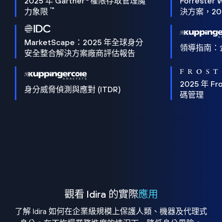
2025 年 Gartner
權限存取管理魔
Forrester 
™
力象限
決方案，202
MarketScape：2025 年全球身分
領導指南：
安全整合解決方案廠商評估報告
2025 年 Fro
身分威脅偵測與應對 (ITDR)
碼管理
觀看 Idira 的實際
應用
了解 Idira 如何在企業級規模上保護人類、機器及代理式