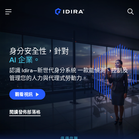
身分安全性，針對
AI 企業。
認識 Idira—新世代身分系統
一款能偵測、控制及
管理您的人力與代理式勞動力。
觀看視訊
閱讀發佈部落格
值得信賴