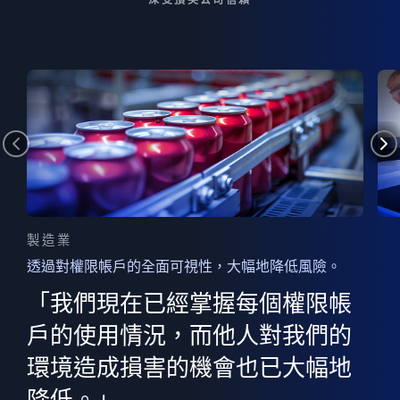
製造業
透過對權限帳戶的全面可視性，大幅地降低風險。
的
器
權限
「我們現在已經掌握每個權限帳
用
的
非
決
戶的使用情況，而他人對我們的
程
憑證
環境造成損害的機會也已大幅地
權