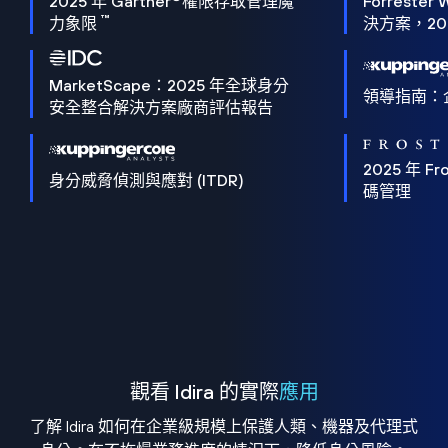
2025 年 Gartner
權限存取管理魔
Forrester 
™
力象限
決方案，202
MarketScape：2025 年全球身分
領導指南：
安全整合解決方案廠商評估報告
2025 年 Fro
身分威脅偵測與應對 (ITDR)
碼管理
觀看 Idira 的實際
應用
了解 Idira 如何在企業級規模上保護人類、機器及代理式