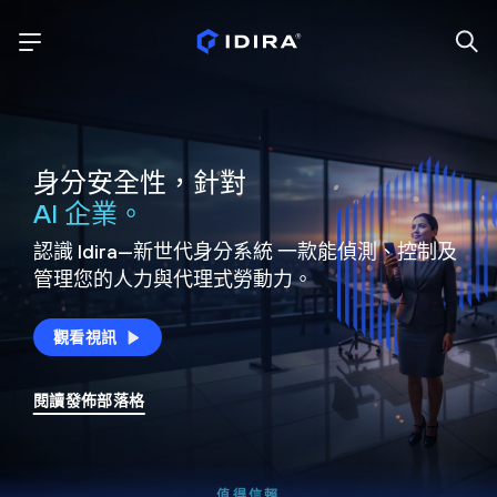
身分安全性，針對
AI 企業。
認識 Idira—新世代身分系統
一款能偵測、控制及
管理您的人力與代理式勞動力。
觀看視訊
閱讀發佈部落格
值得信賴