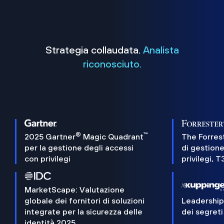
Strategia collaudata.
Analista
riconosciuto.
®
™
2025 Gartner
Magic Quadrant
The Forres
per la gestione degli accessi
di gestione
con privilegi
privilegi, 
MarketScape: Valutazione
globale dei fornitori di soluzioni
Leadershi
integrate per la sicurezza delle
dei segreti
identità 2025