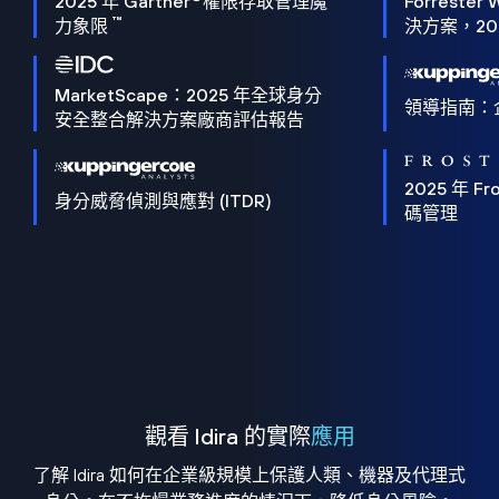
2025 年 Gartner
權限存取管理魔
Forrester 
™
力象限
決方案，202
MarketScape：2025 年全球身分
領導指南：
安全整合解決方案廠商評估報告
2025 年 Fro
身分威脅偵測與應對 (ITDR)
碼管理
觀看 Idira 的實際
應用
了解 Idira 如何在企業級規模上保護人類、機器及代理式