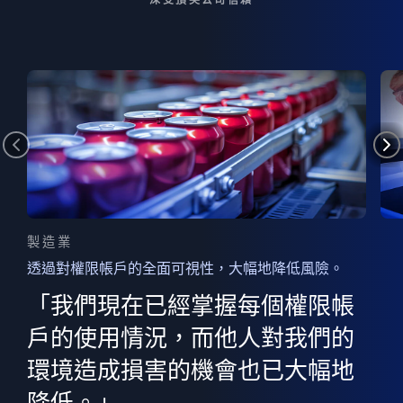
製造業
透過對權限帳戶的全面可視性，大幅地降低風險。
的
器
權限
「我們現在已經掌握每個權限帳
用
的
非
決
戶的使用情況，而他人對我們的
程
憑證
環境造成損害的機會也已大幅地
權