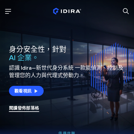
身分安全性，針對
AI 企業。
認識 Idira—新世代身分系統
一款能偵測、控制及
管理您的人力與代理式勞動力。
觀看視訊
閱讀發佈部落格
值得信賴