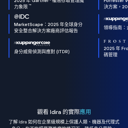
2025 年 Gartner
權限存取管理魔
Forrester 
™
力象限
決方案，202
MarketScape：2025 年全球身分
領導指南：
安全整合解決方案廠商評估報告
2025 年 Fro
身分威脅偵測與應對 (ITDR)
碼管理
觀看 Idira 的實際
應用
了解 Idira 如何在企業級規模上保護人類、機器及代理式