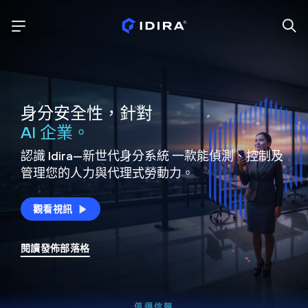
身分安全性，針對
AI 企業。
認識 Idira—新世代身分系統
一款能偵測、控制及
管理您的人力與代理式勞動力。
觀看視訊
閱讀發佈部落格
值得信賴