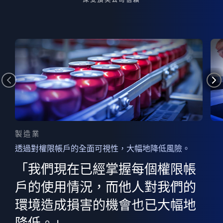
製造業
透過對權限帳戶的全面可視性，大幅地降低風險。
的
器
權限
「我們現在已經掌握每個權限帳
用
的
非
決
戶的使用情況，而他人對我們的
程
憑證
環境造成損害的機會也已大幅地
權