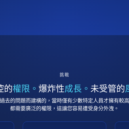
挑戰
控的
權限。
爆炸性
成長。
未受管的
過去的問題而建構的，當時僅有少數特定人員才擁有較
都需要廣泛的權限，這讓您容易遭受身分外洩。