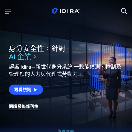
身分安全性，針對
AI 企業。
認識 Idira—新世代身分系統
一款能偵測、控制及
管理您的人力與代理式勞動力。
觀看視訊
閱讀發佈部落格
值得信賴