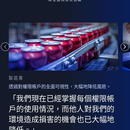
製造業
透過對權限帳戶的全面可視性，大幅地降低風險。
的
器
權限
「我們現在已經掌握每個權限帳
用
的
非
決
戶的使用情況，而他人對我們的
程
憑證
環境造成損害的機會也已大幅地
權