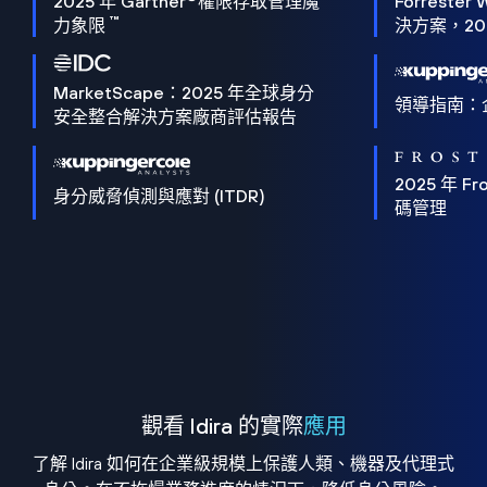
2025 年 Gartner
權限存取管理魔
Forrester 
™
力象限
決方案，202
MarketScape：2025 年全球身分
領導指南：
安全整合解決方案廠商評估報告
2025 年 Fro
身分威脅偵測與應對 (ITDR)
碼管理
觀看 Idira 的實際
應用
了解 Idira 如何在企業級規模上保護人類、機器及代理式