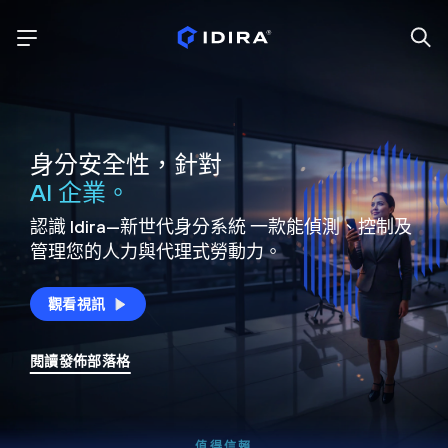
身分安全性，針對
AI 企業。
認識 Idira—新世代身分系統
一款能偵測、控制及
管理您的人力與代理式勞動力。
觀看視訊
閱讀發佈部落格
值得信賴