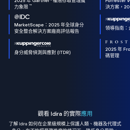
2025 年 Gartner
權限存取管理魔
Forrester 
™
力象限
決方案，202
MarketScape：2025 年全球身分
領導指南：
安全整合解決方案廠商評估報告
2025 年 Fro
身分威脅偵測與應對 (ITDR)
碼管理
觀看 Idira 的實際
應用
了解 Idira 如何在企業級規模上保護人類、機器及代理式