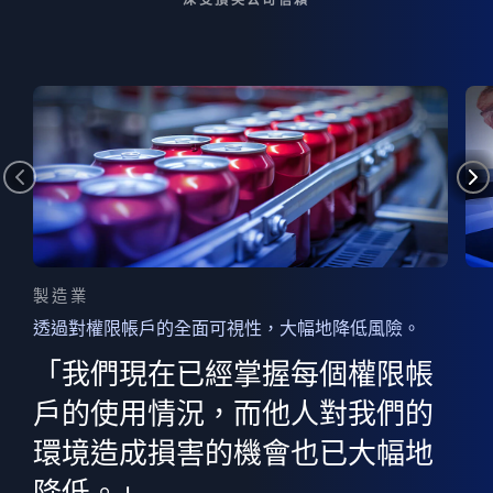
製造業
透過對權限帳戶的全面可視性，大幅地降低風險。
的
器
權限
「我們現在已經掌握每個權限帳
用
的
非
決
戶的使用情況，而他人對我們的
程
憑證
環境造成損害的機會也已大幅地
權