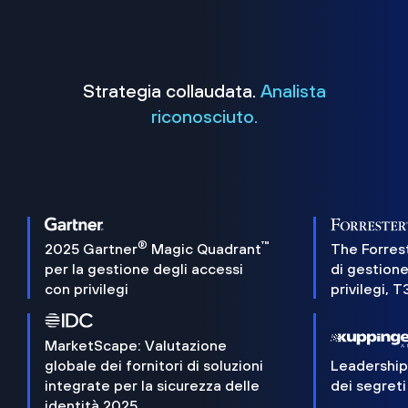
Strategia collaudata.
Analista
riconosciuto.
®
™
2025 Gartner
Magic Quadrant
The Forres
per la gestione degli accessi
di gestione
con privilegi
privilegi, 
MarketScape: Valutazione
globale dei fornitori di soluzioni
Leadershi
integrate per la sicurezza delle
dei segreti
identità 2025