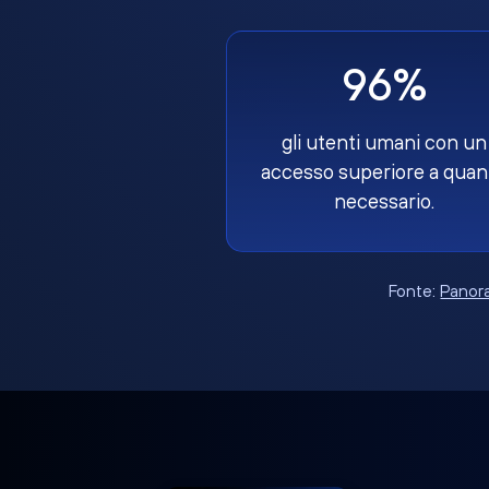
96%
gli utenti umani con un
accesso superiore a quan
necessario.
Fonte:
Panora