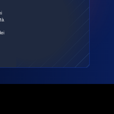
ni
tà.
dei