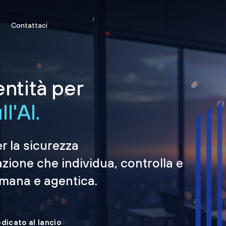
Contattaci
entità per
l'AI.
er la sicurezza
azione che individua, controlla e
umana e agentica.
edicato al lancio