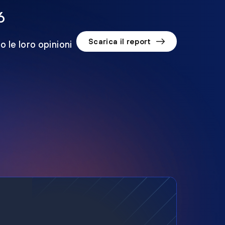
6
Scarica il report
o le loro opinioni