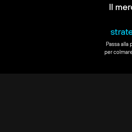
Il me
strat
Passa alla 
per colmare 