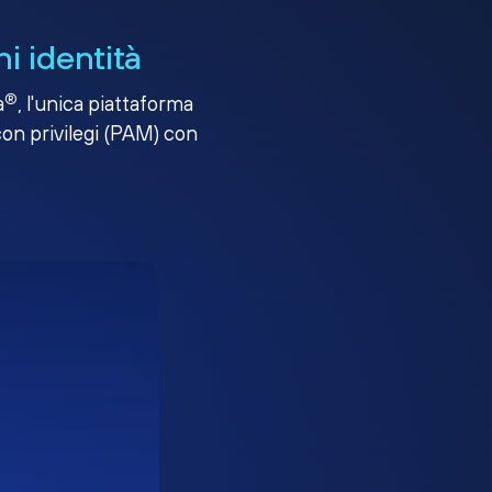
i identità
®
a
, l'unica piattaforma
con privilegi (PAM) con