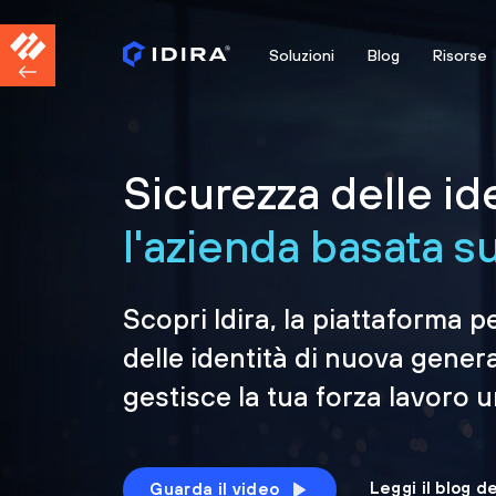
Soluzioni
Blog
Risorse
Sicurezza delle id
l'azienda basata sul
Scopri Idira, la piattaforma p
delle identità di nuova gener
gestisce la tua forza lavoro 
Leggi il blog d
Guarda il video