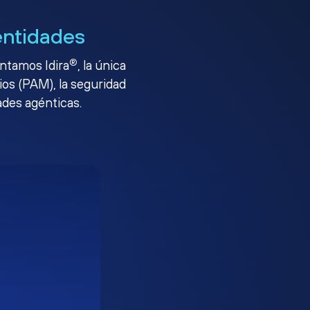
entidades
®
entamos Idira
, la única
ios (PAM), la seguridad
ades agénticas.