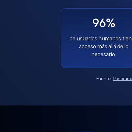
96%
de usuarios humanos tie
acceso más allá de lo
necesario.
Fuente:
Panorama