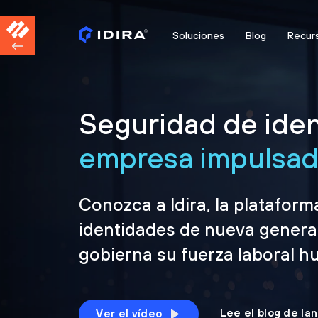
Soluciones
Blog
Recur
Seguridad de iden
empresa impulsada
Conozca a Idira, la platafor
identidades de nueva genera
gobierna su fuerza laboral h
Lee el blog de la
Ver el vídeo