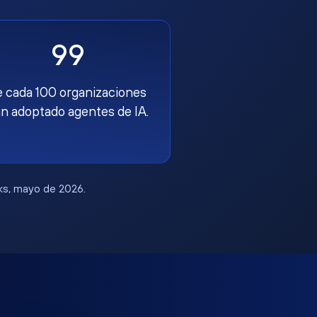
99
e cada 100 organizaciones
n adoptado agentes de IA.
rks, mayo de 2026.