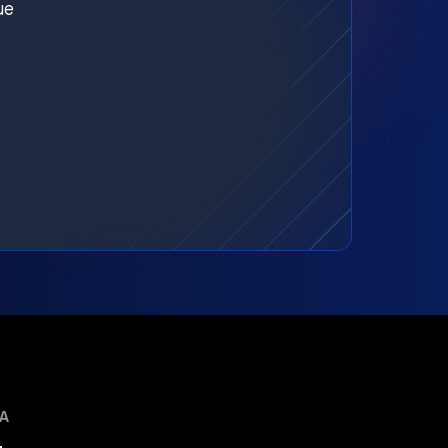
ue
MA