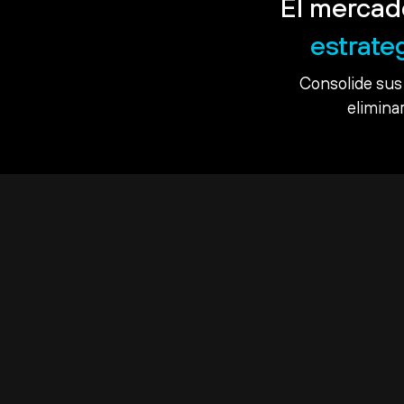
El mercad
estrate
Consolide sus 
eliminar