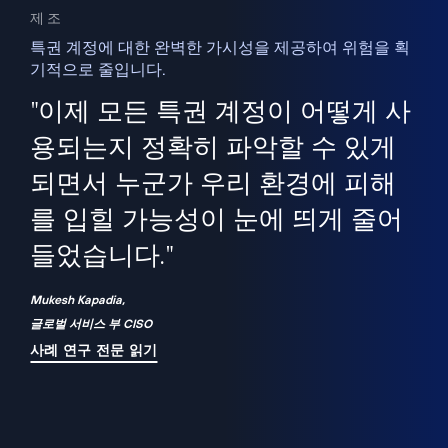
제조
특권 계정에 대한 완벽한 가시성을 제공하여 위험을 획
기적으로 줄입니다.
을
새
사용
"이제 모든 특권 계정이 어떻게 사
을
지
사
용되는지 정확히 파악할 수 있게
세
되면서 누군가 우리 환경에 피해
 이
를 입힐 가능성이 눈에 띄게 줄어
기
들었습니다."
화
Mukesh Kapadia,
글로벌 서비스 부 CISO
사례 연구 전문 읽기