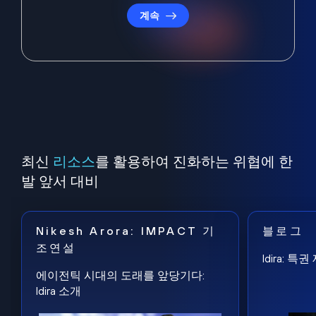
계속
최신
리소스
를 활용하여 진화하는 위협에 한
발 앞서 대비
Nikesh Arora: IMPACT 기
블로그
조연설
Idira: 
에이전틱 시대의 도래를 앞당기다:
Idira 소개