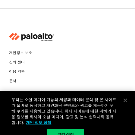
개인정보 보호
신뢰 센터
이용 약관
문서
© Copyright 2026 팔로알토네트웍스코리아 유한회사 Palo Alto
우리는 소셜 미디어 기능의 제공과 데이터 분석 및 본 사이트
Networks Korea, Ltd. All rights reserved. 여러 가지 상표에 대한
소유권은 각 소유자에게 있습니다. 사업자 등록번호: 120-87-72963.
가 올바로 동작하고 개인화된 콘텐츠와 광고를 제공하기 위
대표자 : 제프리찰스트루 서울특별시 서초구 서초대로74길 4, 1층 (삼성
해 쿠키를 사용하고 있습니다. 회사 사이트에 대한 귀하의 사
생명 서초타워) TEL: +82-2-568-4353
용 정보를 회사의 소셜 미디어, 광고 및 분석 협력사와 공유
합니다.
개인 정보 정책
KR
쿠키 설정