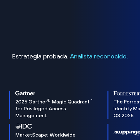
Estrategia probada.
Analista reconocido.
®
™
2025 Gartner
Magic Quadrant
The Forres
for Privileged Access
Identity M
Management
Q3 2025
MarketScape: Worldwide