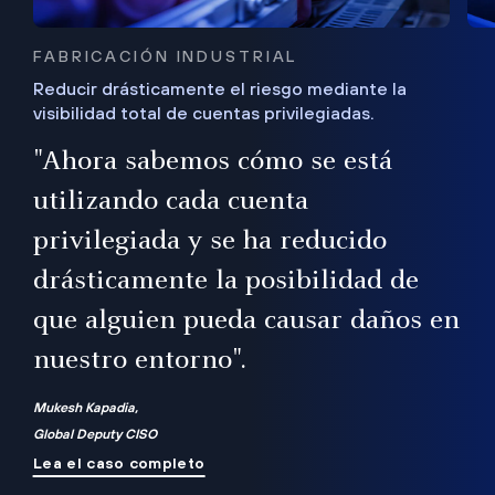
FABRICACIÓN INDUSTRIAL
Reducir drásticamente el riesgo mediante la
visibilidad total de cuentas privilegiadas.
de
a
"Ahora sabemos cómo se está
s
utilizando cada cuenta
 Es
nce
privilegiada y se ha reducido
ado
ub
drásticamente la posibilidad de
que alguien pueda causar daños en
nuestro entorno".
ro
Mukesh Kapadia,
Global Deputy CISO
Lea el caso completo