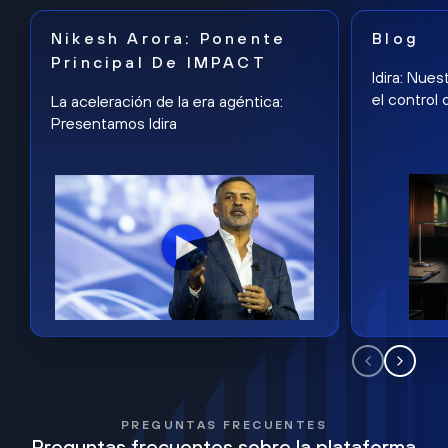
Nikesh Arora: Ponente
Blog
Principal De IMPACT
Idira: Nues
el control 
La aceleración de la era agéntica:
Presentamos Idira
PREGUNTAS FRECUENTES
Preguntas frecuentes sobre la plataforma