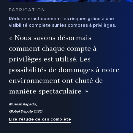
FABRICATION
Réduire drastiquement les risques grâce à une
visibilité complète sur les comptes à privilèges.
ux
e
« Nous savons désormais
r
comment chaque compte à
t
privilèges est utilisé. Les
possibilités de dommages à notre
me
environnement ont chuté de
manière spectaculaire. »
ue
Mukesh Kapadia,
Global Deputy CISO
Lire l’étude de cas complète