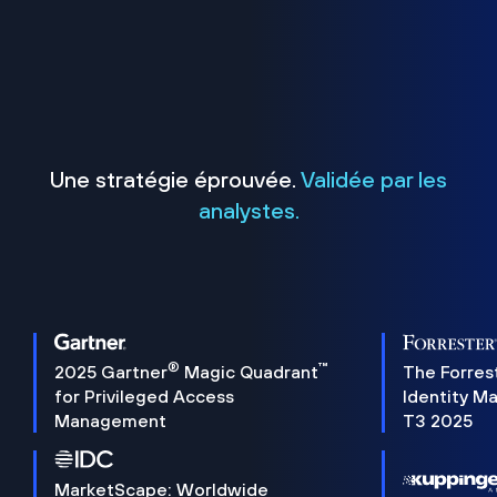
Une stratégie éprouvée.
Validée par les
analystes.
®
™
2025 Gartner
Magic Quadrant
The Forres
for Privileged Access
Identity M
Management
T3 2025
MarketScape: Worldwide