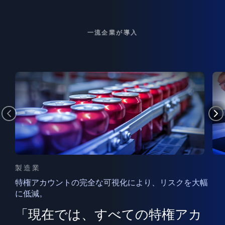
一流企業が導入
製造業
特権アカウントの完全な可視化により、リスクを大幅
に低減。
ン
フ
ー
「現在では、すべての特権アカ
ン