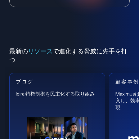
最新の
リソース
で進化する脅威に先手を打
つ
ブログ
顧客事
Idira:特権制御を民主化する取り組み
Maxim
入し、効
現