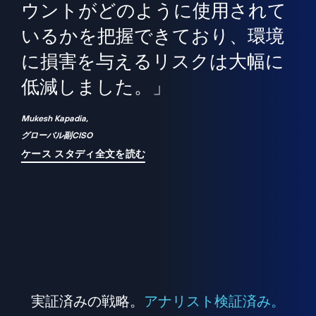
境
精
ら、
ウントがどのように使用されて
で
が
いるかを把握できており、環境
"
シ
に損害を与えるリスクは大幅に
は
低減しました。」
れ
Mukesh Kapadia,
グローバル副CISO
ケース スタディ全文を読む
実証済みの戦略。
アナリスト検証済み。