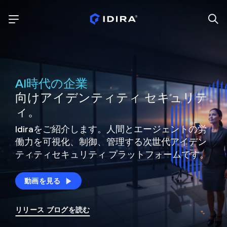
AI時代の企業
向けアイデンティティ セキュリテ
ィ。
Idiraをご紹介します。人間とエージェントの労
働力を可視化、制御、
管理する次世代アイデン
ティティ
セキュリティ プラットフォームです。
動画を見る
リリース ブログを読む