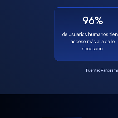
96%
de usuarios humanos tie
acceso más allá de lo
necesario.
Fuente:
Panorama