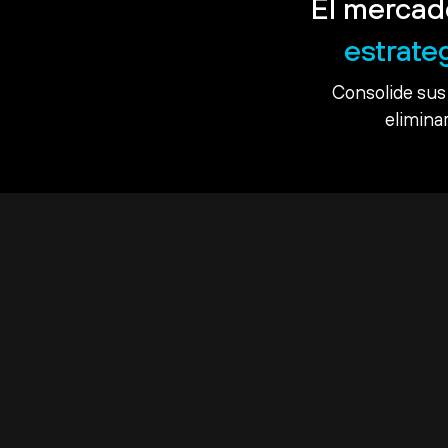
El mercad
estrate
Consolide sus 
eliminar