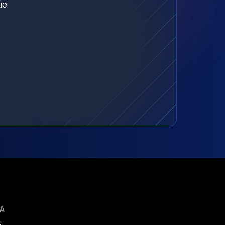
ue
MA