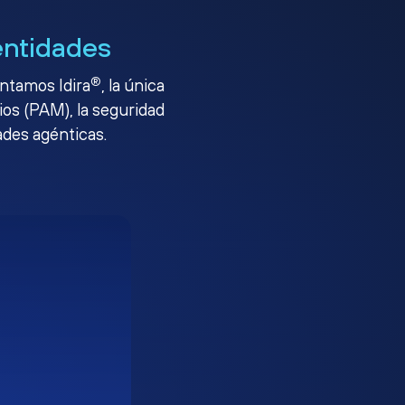
entidades
®
entamos Idira
, la única
ios (PAM), la seguridad
ades agénticas.