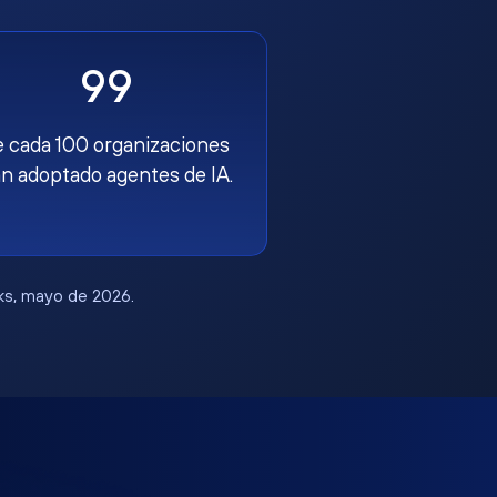
99
e cada 100 organizaciones
n adoptado agentes de IA.
rks, mayo de 2026.