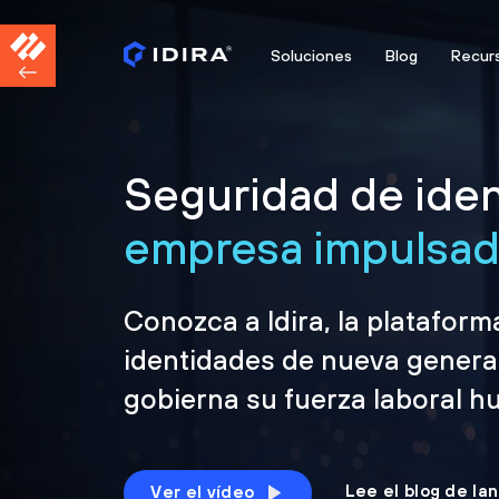
Soluciones
Blog
Recur
Seguridad de iden
empresa impulsada
Conozca a Idira, la platafor
identidades de nueva genera
gobierna su fuerza laboral h
Lee el blog de la
Ver el vídeo