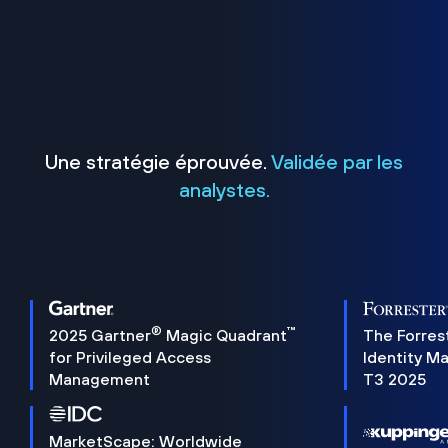
Une stratégie éprouvée.
Validée par les
analystes.
®
™
2025 Gartner
Magic Quadrant
The Forres
for Privileged Access
Identity M
Management
T3 2025
MarketScape: Worldwide