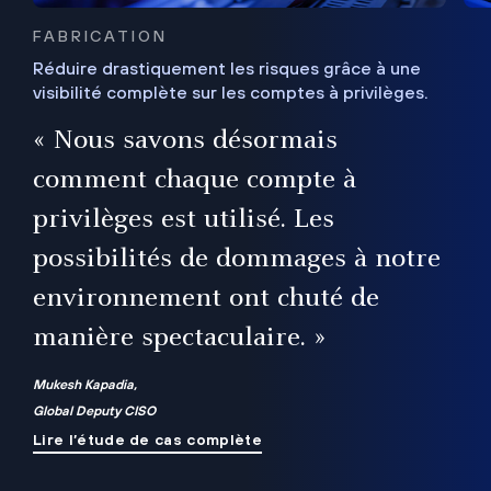
FABRICATION
Réduire drastiquement les risques grâce à une
visibilité complète sur les comptes à privilèges.
ux
e
« Nous savons désormais
r
comment chaque compte à
t
privilèges est utilisé. Les
possibilités de dommages à notre
me
environnement ont chuté de
manière spectaculaire. »
ue
Mukesh Kapadia,
Global Deputy CISO
Lire l’étude de cas complète