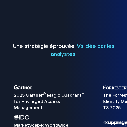
Une stratégie éprouvée.
Validée par les
analystes.
®
™
2025 Gartner
Magic Quadrant
The Forres
for Privileged Access
Identity M
Management
T3 2025
MarketScape: Worldwide