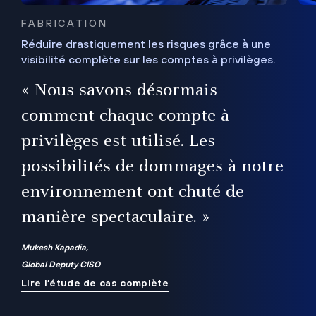
FABRICATION
Réduire drastiquement les risques grâce à une
visibilité complète sur les comptes à privilèges.
ux
e
« Nous savons désormais
r
comment chaque compte à
t
privilèges est utilisé. Les
possibilités de dommages à notre
me
environnement ont chuté de
manière spectaculaire. »
ue
Mukesh Kapadia,
Global Deputy CISO
Lire l’étude de cas complète