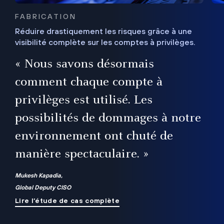
FABRICATION
Réduire drastiquement les risques grâce à une
visibilité complète sur les comptes à privilèges.
ux
e
« Nous savons désormais
r
comment chaque compte à
t
privilèges est utilisé. Les
possibilités de dommages à notre
me
environnement ont chuté de
manière spectaculaire. »
ue
Mukesh Kapadia,
Global Deputy CISO
Lire l’étude de cas complète