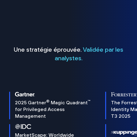
Une stratégie éprouvée.
Validée par les
analystes.
®
™
2025 Gartner
Magic Quadrant
The Forres
for Privileged Access
Identity M
Management
T3 2025
MarketScape: Worldwide