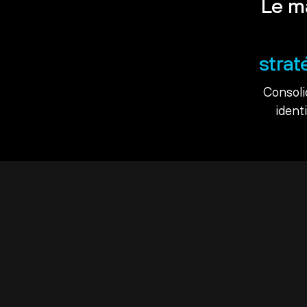
Le m
strat
Consoli
ident