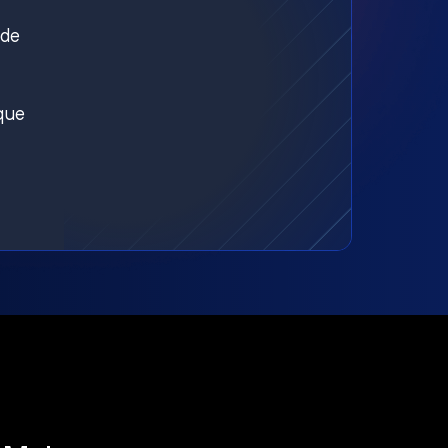
nde
aque