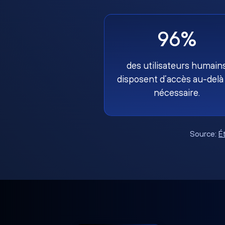
96%
des utilisateurs humain
disposent d’accès au-delà
nécessaire.
Source:
É