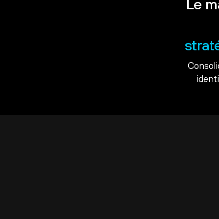
Le m
strat
Consoli
ident