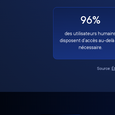
96%
des utilisateurs humain
disposent d’accès au-delà
nécessaire.
Source:
É