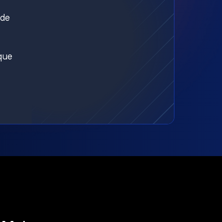
nde
aque