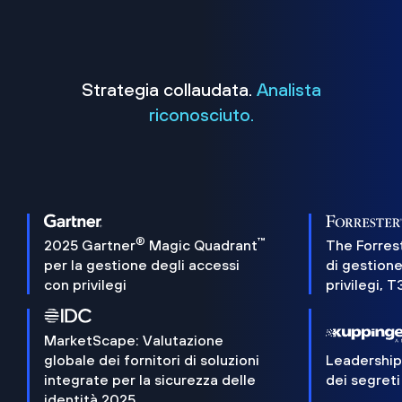
Strategia collaudata.
Analista
riconosciuto.
®
™
2025 Gartner
Magic Quadrant
The Forres
per la gestione degli accessi
di gestione
con privilegi
privilegi, 
MarketScape: Valutazione
globale dei fornitori di soluzioni
Leadershi
integrate per la sicurezza delle
dei segreti
identità 2025