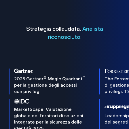
Strategia collaudata.
Analista
riconosciuto.
®
™
2025 Gartner
Magic Quadrant
The Forres
per la gestione degli accessi
di gestione
con privilegi
privilegi, 
MarketScape: Valutazione
globale dei fornitori di soluzioni
Leadershi
integrate per la sicurezza delle
dei segreti
identità 2025