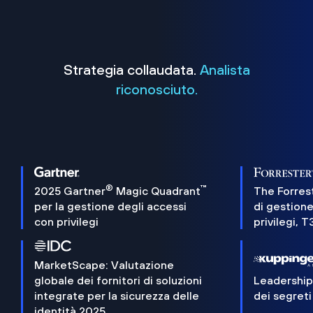
Strategia collaudata.
Analista
riconosciuto.
®
™
2025 Gartner
Magic Quadrant
The Forres
per la gestione degli accessi
di gestione
con privilegi
privilegi, 
MarketScape: Valutazione
globale dei fornitori di soluzioni
Leadershi
integrate per la sicurezza delle
dei segreti
identità 2025