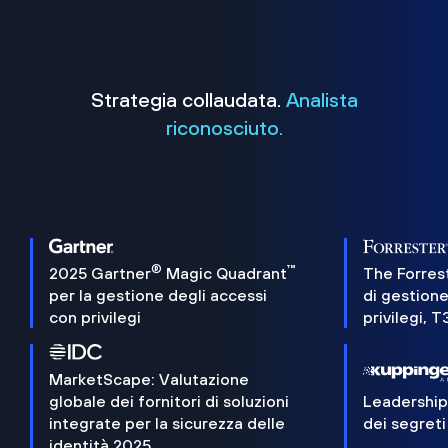
Strategia collaudata.
Analista
riconosciuto.
®
™
2025 Gartner
Magic Quadrant
The Forres
per la gestione degli accessi
di gestione
con privilegi
privilegi, 
MarketScape: Valutazione
globale dei fornitori di soluzioni
Leadershi
integrate per la sicurezza delle
dei segreti
identità 2025