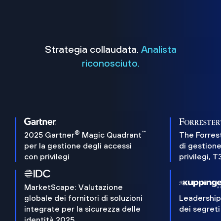
Strategia collaudata.
Analista
riconosciuto.
®
™
2025 Gartner
Magic Quadrant
The Forres
per la gestione degli accessi
di gestione
con privilegi
privilegi, 
MarketScape: Valutazione
globale dei fornitori di soluzioni
Leadershi
integrate per la sicurezza delle
dei segreti
identità 2025