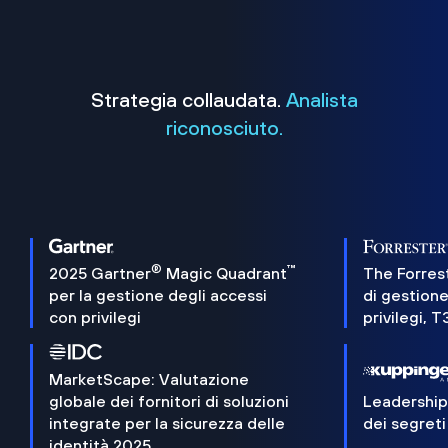
Strategia collaudata.
Analista
riconosciuto.
®
™
2025 Gartner
Magic Quadrant
The Forres
per la gestione degli accessi
di gestione
con privilegi
privilegi, 
MarketScape: Valutazione
globale dei fornitori di soluzioni
Leadershi
integrate per la sicurezza delle
dei segreti
identità 2025