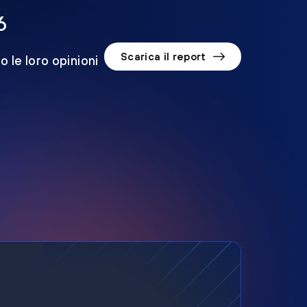
6
Scarica il report
o le loro opinioni