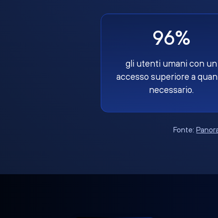
96%
gli utenti umani con un
accesso superiore a quan
necessario.
Fonte:
Panora