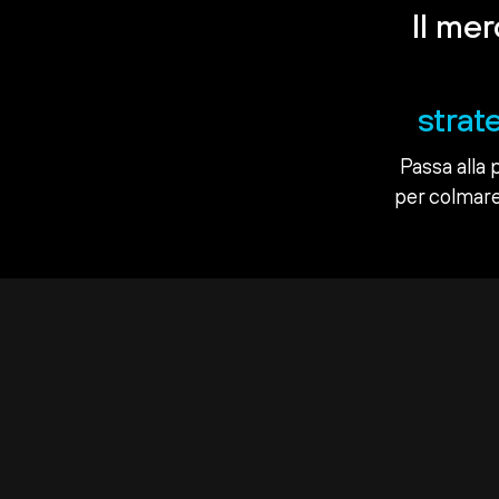
Il me
strat
Passa alla 
per colmare 