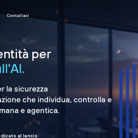
Contattaci
entità per
l'AI.
er la sicurezza
azione che individua, controlla e
umana e agentica.
edicato al lancio