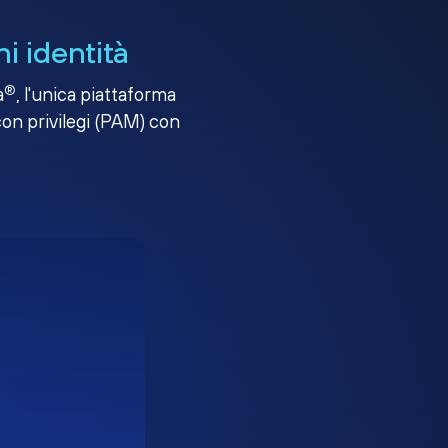
i identità
®
a
, l'unica piattaforma
con privilegi (PAM) con