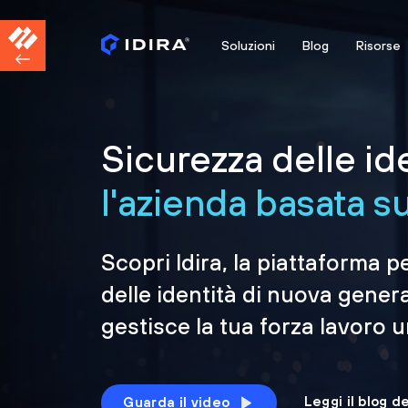
Soluzioni
Blog
Risorse
Sicurezza delle id
l'azienda basata sul
Scopri Idira, la piattaforma p
delle identità di nuova gener
gestisce la tua forza lavoro 
Leggi il blog d
Guarda il video