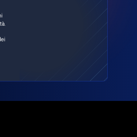
ni
tà.
dei