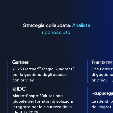
Strategia collaudata.
Analista
riconosciuto.
®
™
2025 Gartner
Magic Quadrant
The Forres
per la gestione degli accessi
di gestione
con privilegi
privilegi, 
MarketScape: Valutazione
globale dei fornitori di soluzioni
Leadershi
integrate per la sicurezza delle
dei segreti
identità 2025