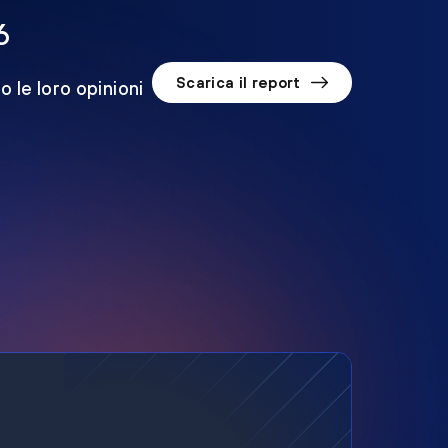
6
Scarica il report
o le loro opinioni