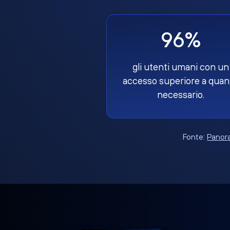
96%
gli utenti umani con un
accesso superiore a quan
necessario.
Fonte:
Panora