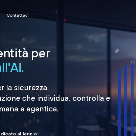
Contattaci
entità per
l'AI.
er la sicurezza
azione che individua, controlla e
umana e agentica.
edicato al lancio