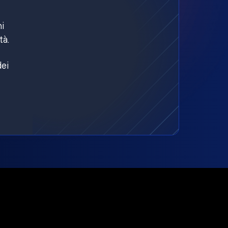
ni
tà.
dei