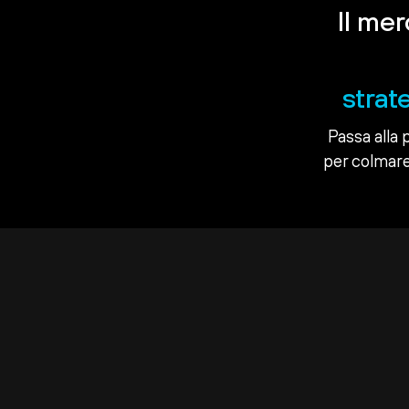
Il me
strat
Passa alla 
per colmare 