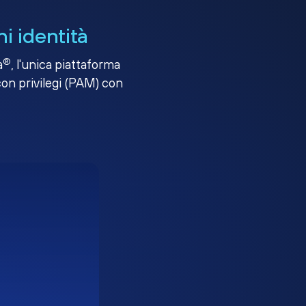
i identità
®
a
, l'unica piattaforma
con privilegi (PAM) con