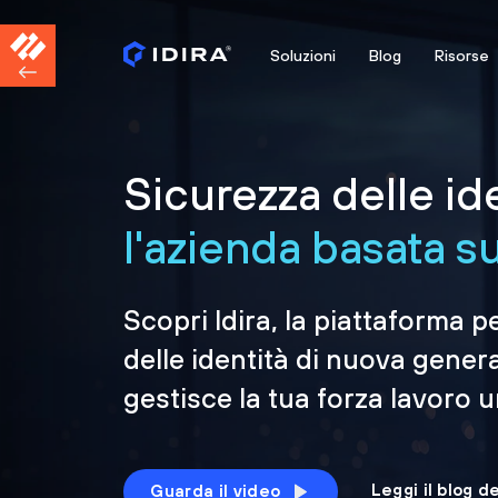
Soluzioni
Blog
Risorse
Sicurezza delle id
l'azienda basata sul
Scopri Idira, la piattaforma p
delle identità di nuova gener
gestisce la tua forza lavoro 
Leggi il blog d
Guarda il video