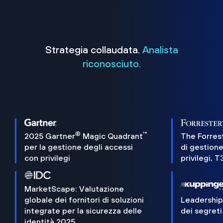
Strategia collaudata.
Analista
riconosciuto.
®
™
2025 Gartner
Magic Quadrant
The Forres
per la gestione degli accessi
di gestione
con privilegi
privilegi, 
MarketScape: Valutazione
globale dei fornitori di soluzioni
Leadershi
integrate per la sicurezza delle
dei segreti
identità 2025