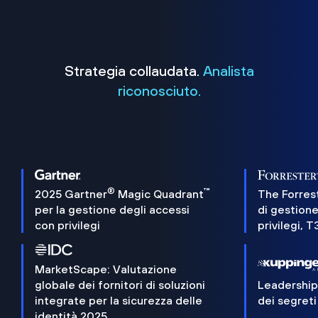
Strategia collaudata.
Analista
riconosciuto.
®
™
2025 Gartner
Magic Quadrant
The Forres
per la gestione degli accessi
di gestione
con privilegi
privilegi, 
MarketScape: Valutazione
globale dei fornitori di soluzioni
Leadershi
integrate per la sicurezza delle
dei segreti
identità 2025