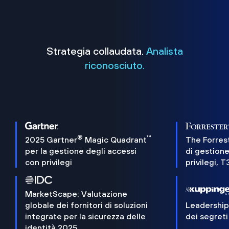
Strategia collaudata.
Analista
riconosciuto.
®
™
2025 Gartner
Magic Quadrant
The Forres
per la gestione degli accessi
di gestione
con privilegi
privilegi, 
MarketScape: Valutazione
globale dei fornitori di soluzioni
Leadershi
integrate per la sicurezza delle
dei segreti
identità 2025