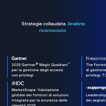
Strategia collaudata.
Analista
riconosciuto.
®
™
2025 Gartner
Magic Quadrant
The Forres
per la gestione degli accessi
di gestione
con privilegi
privilegi, 
MarketScape: Valutazione
globale dei fornitori di soluzioni
Leadershi
integrate per la sicurezza delle
dei segreti
identità 2025